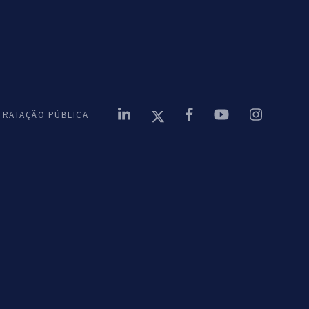
TRATAÇÃO PÚBLICA
03
es
Multiusos