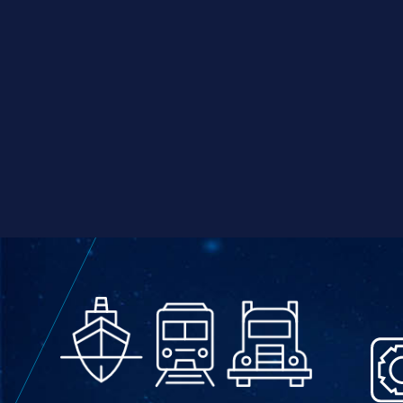
FATORES COMPETITIVOS
Empowering
blue
economy