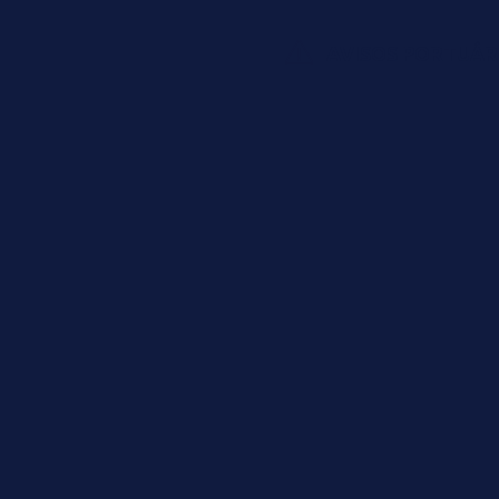
AVISOS PORTUÁR
gística
ião centro