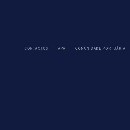
EM DESTAQUE
Serviços
e soluções
CONTACTOS
APA
COMUNIDADE PORTUÁRIA
portuárias
05
Dia do Porto
01 DE 05