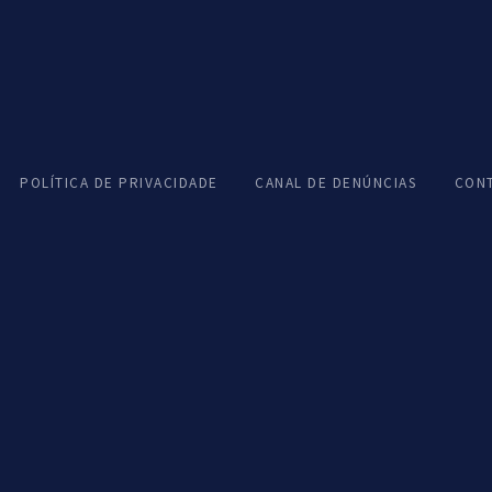
POLÍTICA DE PRIVACIDADE
CANAL DE DENÚNCIAS
CON
01
02
Fatura Eletrónica
Contentor